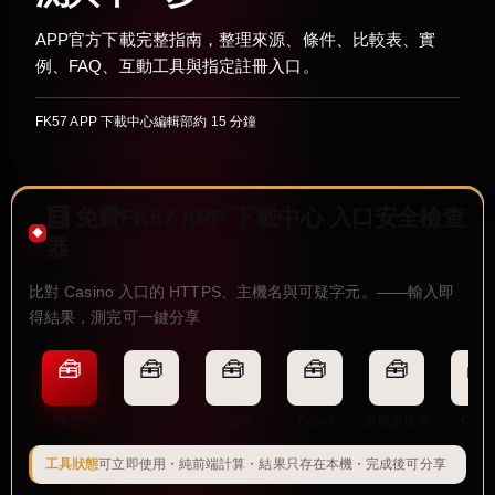
APP官方下載完整指南，整理來源、條件、比較表、實
例、FAQ、互動工具與指定註冊入口。
FK57 APP 下載中心編輯部
約 15 分鐘
🧮 免費FK57 APP 下載中心 入口安全檢查
器
比對 Casino 入口的 HTTPS、主機名與可疑字元。——輸入即
得結果，測完可一鍵分享
🧰
🧰
🧰
🧰
🧰
🧰
FK57
Casin
Casin
Casin
遊戲說法查
Casi
工具狀態
可立即使用・純前端計算・結果只存在本機・完成後可分享