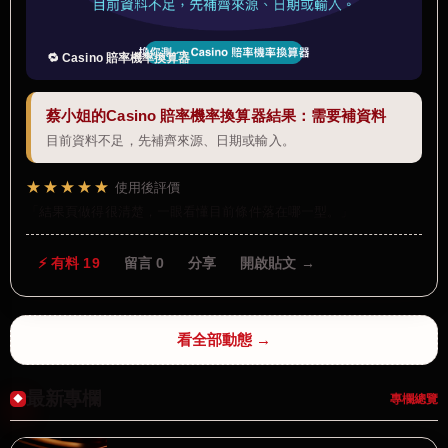
🔁 Casino 賠率機率換算器
蔡小姐的Casino 賠率機率換算器結果：需要補資料
目前資料不足，先補齊來源、日期或輸入。
★★★★★
使用後評價
結果頁做得很清楚，一眼看懂目前條件落在哪一型。
⚡ 有料 19
留言 0
分享
開啟貼文 →
看全部動態 →
最新專欄
專欄總覽