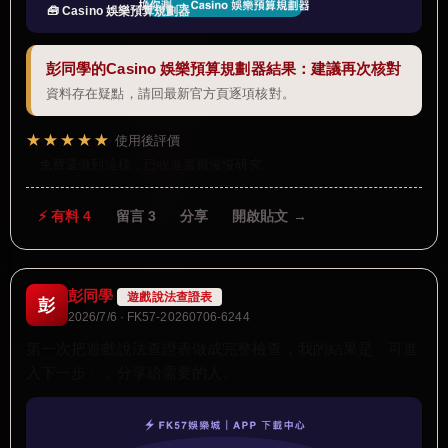
🧰 Casino 娛樂預算規劃器
彭同學的Casino 娛樂預算規劃器結果：建議再次核對
資料存在疑點，請回最新官方頁逐項核對。
★★★★★
使用後評價
免費還做到這樣，已收進書籤慢慢研究。
⚡ 有料 4
留言 3
分享
開啟貼文 →
彭同學
遊戲說法查證表
彭
2026/7/6 · FK57-20260706-6244
第一次把遊戲說法查證表做成完整檢查，我的結果是「可進
入下一步」，分享給需要的人。