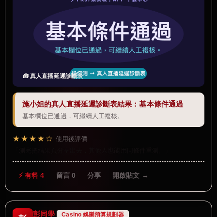
🧰 真人直播延遲診斷表
施小姐的真人直播延遲診斷表結果：基本條件通過
基本欄位已通過，可繼續人工複核。
★★★★☆
使用後評價
測完把結果頁分享出去，其他人也能用同條件重測。
⚡ 有料 4
留言 0
分享
開啟貼文 →
彭同學
Casino 娛樂預算規劃器