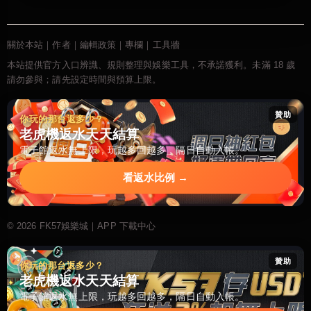
關於本站
｜
作者
｜
編輯政策
｜
專欄
｜
工具牆
本站提供官方入口辨識、規則整理與娛樂工具，不承諾獲利。未滿 18 歲
請勿參與；請先設定時間與預算上限。
贊助
你玩的那台返多少？
老虎機返水天天結算
電子館返水無上限，玩越多回越多，隔日自動入帳。
看返水比例 →
© 2026 FK57娛樂城｜APP 下載中心
贊助
你玩的那台返多少？
老虎機返水天天結算
電子館返水無上限，玩越多回越多，隔日自動入帳。