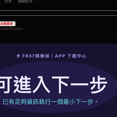
分享
開啟貼文 →
說法查證表
-20260706-6244
證表做成完整檢查，我的結果是「可進入下一步」，分享給需要的