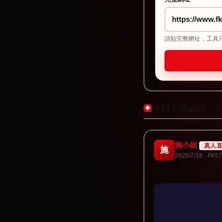
請貼完整網址，工具
今日工具結果
施小姐
真人
施
2026/7/18 · FK5
同一組資料再測一次