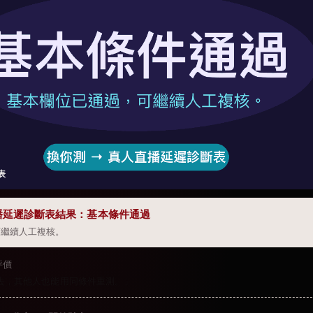
表
播延遲診斷表結果：基本條件通過
可繼續人工複核。
評價
去，其他人也能用同條件重測。