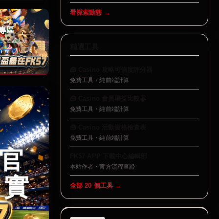
看探索動態 →
專區
式遊戲大廳 →
精選工具
🧰 Casino 攻略可信度評分器
免費工具・純前端計算
🧰 Casino 會員權益比較器
免費工具・純前端計算
🧰 Casino 活動資格檢查表
免費工具・純前端計算
P官
FK57 APP 下載中心編輯部
本站作者・官方流程查證
、實
全部 20 個工具 →