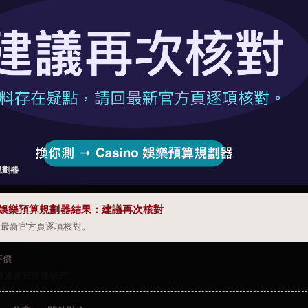
算規劃器
no 娛樂預算規劃器結果：建議再次核對
回最新官方頁逐項核對。
評價
收進書籤慢慢研究。