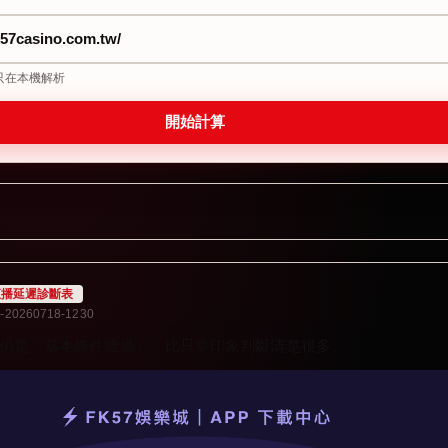
只在本機解析
開始計算
直播延遲診斷表
7-20260718-1230
仍是「基本條件通過」，比只靠印象判斷清楚很多。