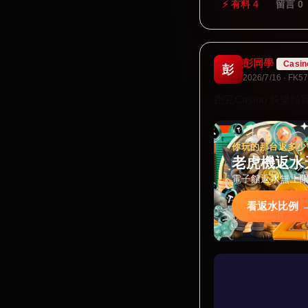
⚡ 有料 4
留言 0
彭同學
Cas
彭
2026/7/16 · FK5
跑完Casino 
你玩的那台返多少
老虎機返水
電子館返水無上
看返水比例 