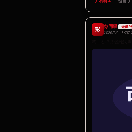
⚡ 有料 4
留言 3
彭同學
遊戲
彭
2026/7/6 · FK57
第一次把遊戲說法查