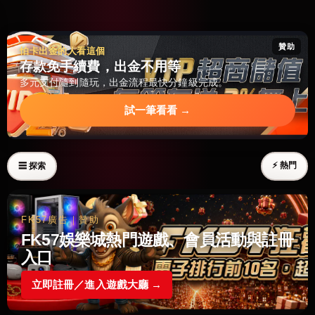
贊助
怕卡出金的人看這個
存款免手續費，出金不用等
多元支付隨到隨玩，出金流程最快分鐘級完成。
試一筆看看 →
⚡ 熱門
☰ 探索
FK57廣告｜贊助
FK57娛樂城熱門遊戲、會員活動與註冊
入口
立即註冊／進入遊戲大廳 →