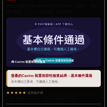
我把目前條件放進Casino 裝置相容性檢查，結果是「基本
條件通過」，下一步要補什麼一眼就看懂。
🧰 Casino 裝置相容性檢查
曾桑的Casino 裝置相容性檢查結果：基本條件通過
基本欄位已通過，可繼續人工複核。
★★★★★
使用後評價
測完把結果頁分享出去，其他人也能用同條件重測。