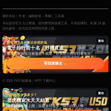
關於本站
｜
作者
｜
編輯政策
｜
專欄
｜
工具牆
本站提供官方入口辨識、規則整理與娛樂工具，不承諾獲利。未滿 18 歲
請勿參與；請先設定時間與預算上限。
贊助
現在第十名分數比你想的低
電子排行前十名，好禮直送
電子館有效投注衝進前十就送，首頁排行榜即時看名次。
看我第幾名 →
© 2026 FK57娛樂城｜APP 下載中心
贊助
你玩的那台返多少？
老虎機返水天天結算
電子館返水無上限，玩越多回越多，隔日自動入帳。