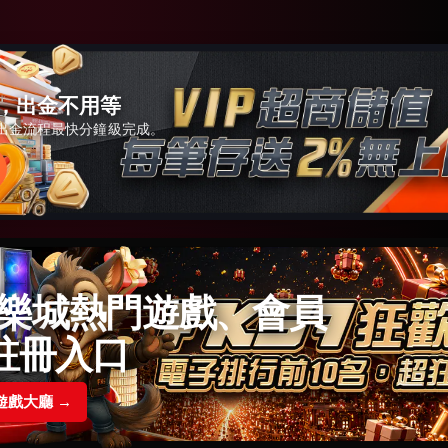
，出金不用等
出金流程最快分鐘級完成。
7娛樂城熱門遊戲、會員
註冊入口
遊戲大廳 →