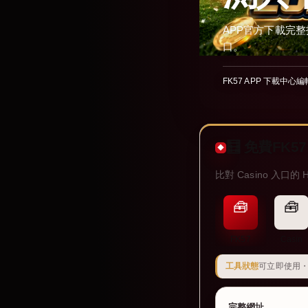
APP官方下載完
口。
FK57 APP 下載中心
🧮 免費FK
比對 Casino 入
🧰
🧰
FK57
Casin
工具狀態
可立即使用
完整網址