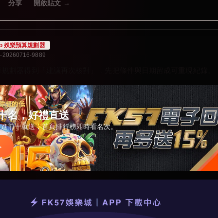
分享
開啟貼文 →
ino 娛樂預算規劃器
7-20260716-9889
娛樂預算規劃器得到「建議再次核對」，先把條件與日期留成可重現紀錄。
你想的低
十名，好禮直送
衝進前十就送，首頁排行榜即時看名次。
→