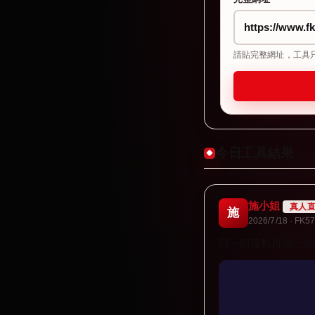
請貼完整網址，工具
今日工具結果
施小姐
真人
施
2026/7/18 · FK5
同一組資料再測一次