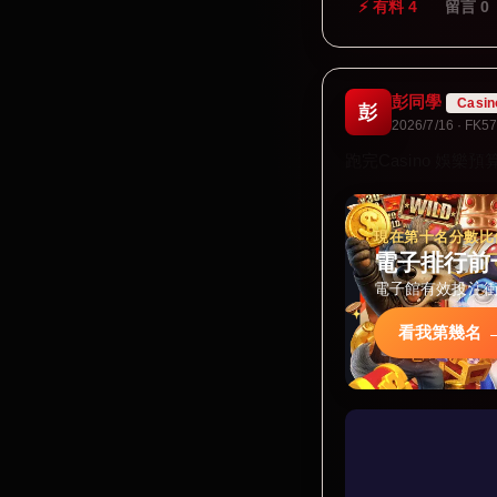
⚡ 有料 4
留言 0
彭同學
Cas
彭
2026/7/16 · FK5
跑完Casino 
現在第十名分數比
電子排行前
電子館有效投注
看我第幾名 