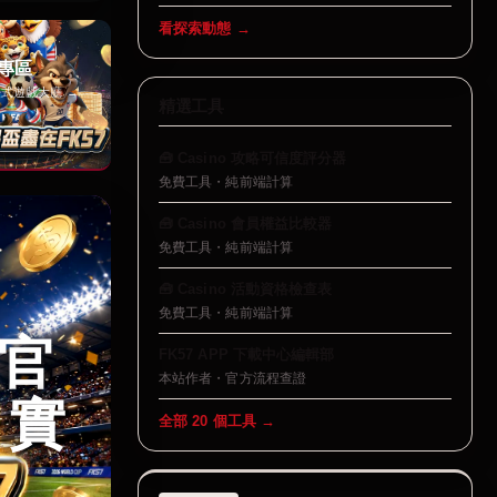
看探索動態 →
專區
式遊戲大廳 →
精選工具
🧰 Casino 攻略可信度評分器
免費工具・純前端計算
🧰 Casino 會員權益比較器
免費工具・純前端計算
🧰 Casino 活動資格檢查表
免費工具・純前端計算
P官
FK57 APP 下載中心編輯部
本站作者・官方流程查證
、實
全部 20 個工具 →