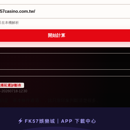
只在本機解析
開始計算
直播延遲診斷表
7-20260718-1230
仍是「基本條件通過」，比只靠印象判斷清楚很多。