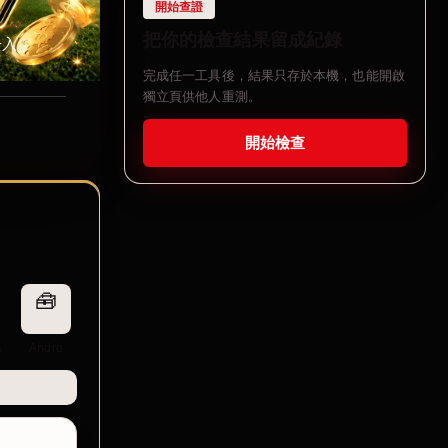
開始查證
把你的檢查結果留成紀錄
冊入
完成任一工具後，結果只存於本機，也能開啟
獨立頁供他人重測。
開始檢查
🧰
🧰
🧰
🔁
🧰
📡
錯
Andro
真人直播延
真人百家樂
Casin
Casin
真人桌流程