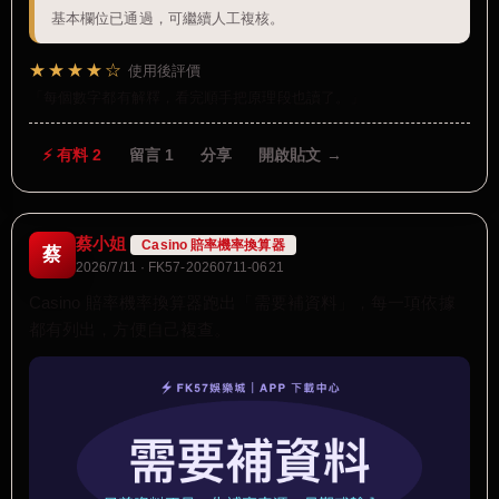
基本欄位已通過，可繼續人工複核。
★★★★☆
使用後評價
每個數字都有解釋，看完順手把原理段也讀了。
⚡ 有料 2
留言 1
分享
開啟貼文 →
蔡小姐
Casino 賠率機率換算器
蔡
2026/7/11 · FK57-20260711-0621
Casino 賠率機率換算器跑出「需要補資料」，每一項依據
都有列出，方便自己複查。