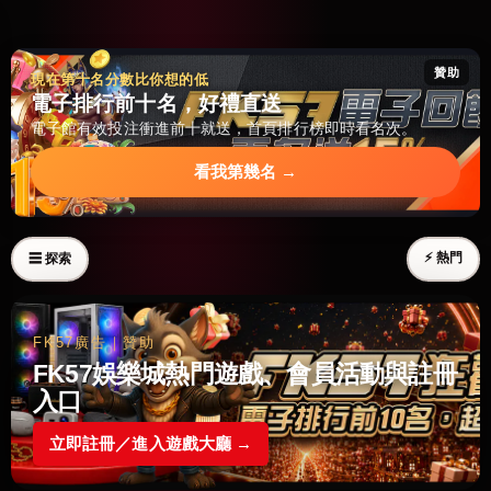
贊助
現在第十名分數比你想的低
電子排行前十名，好禮直送
電子館有效投注衝進前十就送，首頁排行榜即時看名次。
看我第幾名 →
⚡ 熱門
☰ 探索
FK57廣告｜贊助
FK57娛樂城熱門遊戲、會員活動與註冊
入口
立即註冊／進入遊戲大廳 →