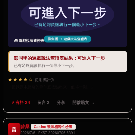
🧰 遊戲說法查證表
彭同學的遊戲說法查證表結果：可進入下一步
已有足夠資訊執行一個最小下一步。
★★★★☆
使用後評價
把我原本忽略的條件直接點出來，值得一測。
⚡ 有料 24
留言 2
分享
開啟貼文 →
曾桑
Casino 裝置相容性檢查
曾
2026/7/6 · FK57-20260706-6391