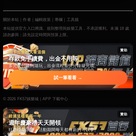
關於本站
｜
作者
｜
編輯政策
｜
專欄
｜
工具牆
本站提供官方入口辨識、規則整理與娛樂工具，不承諾獲利。未滿 18 歲
請勿參與；請先設定時間與預算上限。
贊助
怕卡出金的人看這個
存款免手續費，出金不用等
多元支付隨到隨玩，出金流程最快分鐘級完成。
試一筆看看 →
© 2026 FK57娛樂城｜APP 下載中心
贊助
錯過這檔要等一年
週年慶豪禮天天開領
狂歡檔期限定，活動期間每天都有新的可以拿。