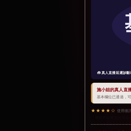
🧰 真人直播延遲診斷
施小姐的真人直
基本欄位已通過，
★★★★☆
使用後
測完把結果頁分享出