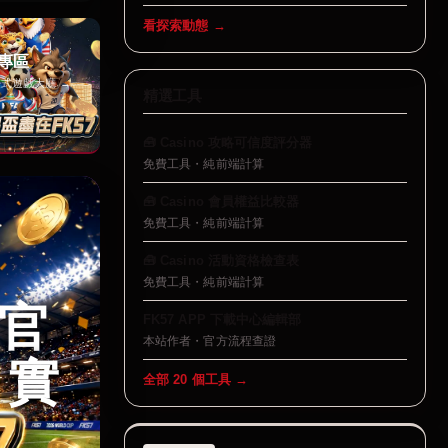
看探索動態 →
專區
式遊戲大廳 →
精選工具
🧰 Casino 攻略可信度評分器
免費工具・純前端計算
🧰 Casino 會員權益比較器
免費工具・純前端計算
🧰 Casino 活動資格檢查表
免費工具・純前端計算
P官
FK57 APP 下載中心編輯部
本站作者・官方流程查證
、實
全部 20 個工具 →