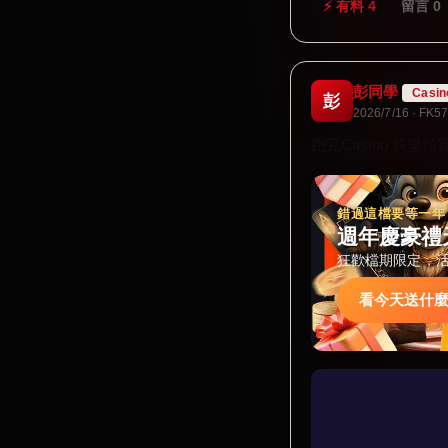
⚡ 有料 4
留言 0
彭同學
Cas
彭
2026/7/16 · FK5
跑完Casino 
錯過這檔要等一年
週年慶豪禮
狂歡檔期限定，
看今天送什麼