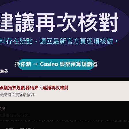
算規劃器
no 娛樂預算規劃器結果：建議再次核對
回最新官方頁逐項核對。
評價
收進書籤慢慢研究。