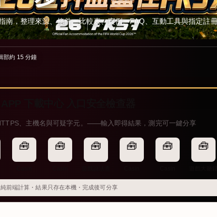
整指南，整理來源、條件、比較表、實例、FAQ、互動工具與指定註
編輯部
約 15 分鐘
57 APP 下載中心 入口安全檢查器
口的 HTTPS、主機名與可疑字元。——輸入即得結果，測完可一鍵分享
🧰
🧰
🧰
🧰
🧰
🧰
Casin
Casin
遊戲說法查
Casin
Casin
遊戲大廳
・純前端計算・結果只存在本機・完成後可分享