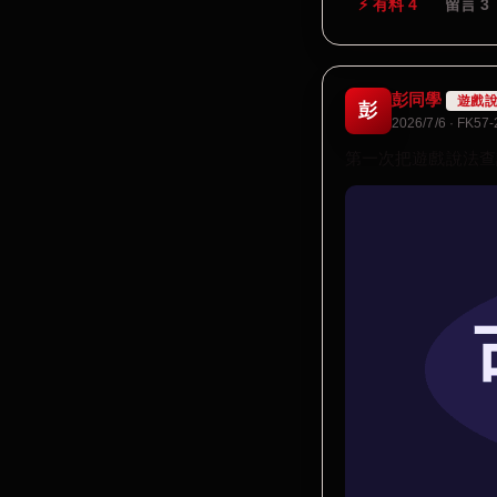
⚡ 有料 4
留言 3
彭同學
遊戲
彭
2026/7/6 · FK57
第一次把遊戲說法查