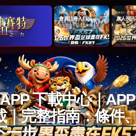
FK57 精選
FK57 精選
會員註冊入口
真人視訊
前往指定入口建立帳號 →
立即進入沉浸
7 APP 下載中心｜AP
載｜完整指南：條件
下一步