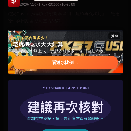
彭
2026/7/16 · FK57-20260716-9889
跑完Casino 娛樂預算規劃器得到「建議再次核對」，先把
條件與日期留成可重現紀錄。
贊助
你玩的那台返多少？
老虎機返水天天結算
電子館返水無上限，玩越多回越多，隔日自動入帳。
看返水比例 →