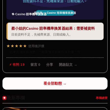
🔁 Casino 賠率機率換算器
蔡小姐的Casino 賠率機率換算器結果：需要補資料
目前資料不足，先補齊來源、日期或輸入。
★★★★★
使用後評價
結果頁做得很清楚，一眼看懂目前條件落在哪一型。
⚡ 有料 19
留言 0
分享
開啟貼文 →
看全部動態 →
最新專欄
專欄總覽