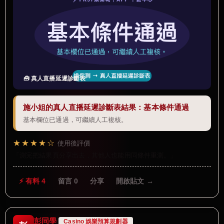
🧰 真人直播延遲診斷表
施小姐的真人直播延遲診斷表結果：基本條件通過
基本欄位已通過，可繼續人工複核。
★★★★☆
使用後評價
測完把結果頁分享出去，其他人也能用同條件重測。
⚡ 有料 4
留言 0
分享
開啟貼文 →
彭同學
Casino 娛樂預算規劃器