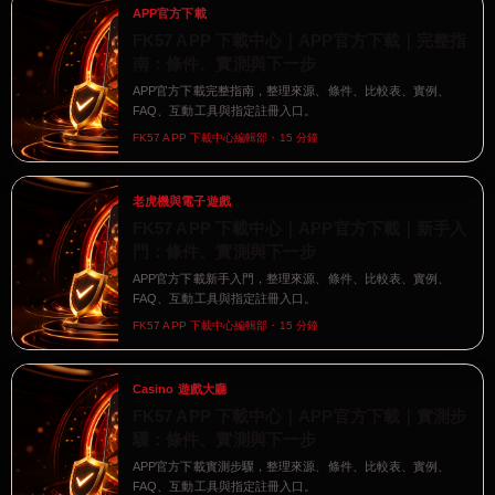
APP官方下載
FK57 APP 下載中心｜APP官方下載｜完整指
南：條件、實測與下一步
APP官方下載完整指南，整理來源、條件、比較表、實例、
FAQ、互動工具與指定註冊入口。
FK57 APP 下載中心編輯部・15 分鐘
老虎機與電子遊戲
FK57 APP 下載中心｜APP官方下載｜新手入
門：條件、實測與下一步
APP官方下載新手入門，整理來源、條件、比較表、實例、
FAQ、互動工具與指定註冊入口。
FK57 APP 下載中心編輯部・15 分鐘
Casino 遊戲大廳
FK57 APP 下載中心｜APP官方下載｜實測步
驟：條件、實測與下一步
APP官方下載實測步驟，整理來源、條件、比較表、實例、
FAQ、互動工具與指定註冊入口。